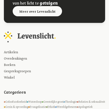
van het licht te
getuigen
Meer over Levenslicht
Artikelen
Overdenkingen
Boeken
Gespreksgroepen
Winkel
Categorieen
Geloofszekerheid
Waterdoop
Geestelijke groei
Theologie
Relaties & seksualiteit
Gezin & opvoeding
Evangelisatie
Ethiek
Wereldgebeuren
Apologetiek