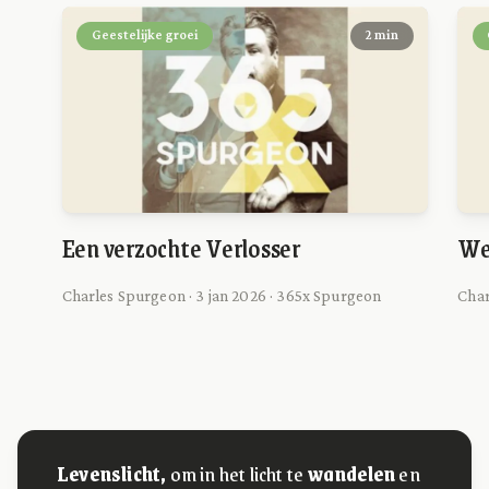
Geestelijke groei
2 min
Een verzochte Verlosser
We
Charles Spurgeon · 3 jan 2026 · 365x Spurgeon
Char
Levenslicht,
om in het licht te
wandelen
en