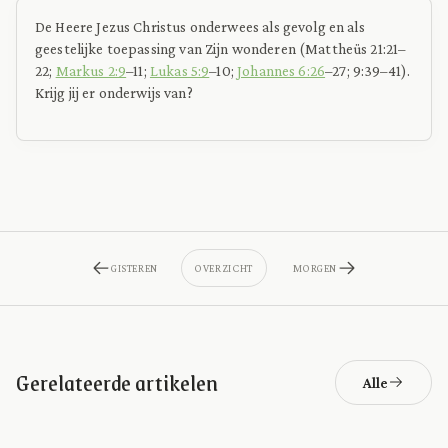
De Heere Jezus Christus onderwees als gevolg en als
geestelijke toepassing van Zijn wonderen (Mattheüs 21:21–
22;
Markus 2:9
–11;
Lukas 5:9
–10;
Johannes 6:26
–27; 9:39–41).
Krijg jij er onderwijs van?
GISTEREN
OVERZICHT
MORGEN
Gerelateerde artikelen
Alle