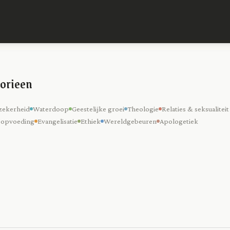
orieen
zekerheid
Waterdoop
Geestelijke groei
Theologie
Relaties & seksualiteit
 opvoeding
Evangelisatie
Ethiek
Wereldgebeuren
Apologetiek