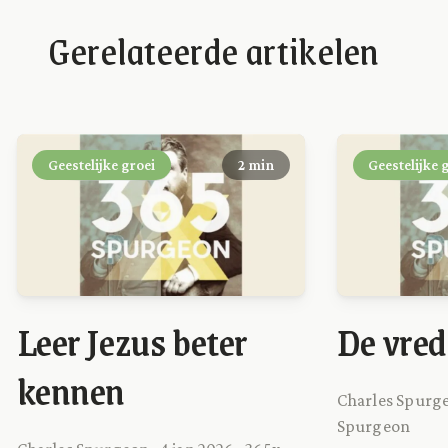
Gerelateerde artikelen
Geestelijke groei
2 min
Geestelijke 
Leer Jezus beter
De vred
kennen
Charles Spurge
Spurgeon