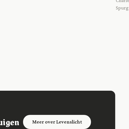
Charle
Spurg
uigen
Meer over Levenslicht