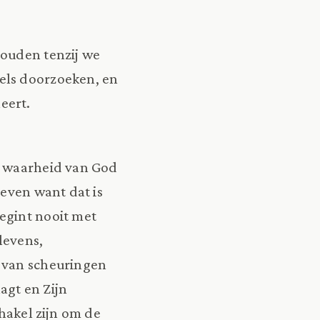
houden tenzij we
els doorzoeken, en
eert.
e waarheid van God
leven want dat is
egint nooit met
levens,
d van scheuringen
aagt en Zijn
chakel zijn om de