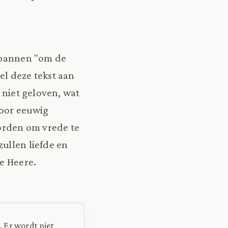
 spannen "om de
el deze tekst aan
e niet geloven, wat
voor eeuwig
orden om vrede te
ullen liefde en
ze Heere.
). Er wordt niet