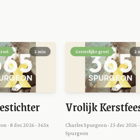
groei
2 min
Geestelijke groei
2 
estichter
Vrolijk Kerstfee
on · 8 dec 2026 · 365x
Charles Spurgeon · 25 dec 2026 ·
Spurgeon