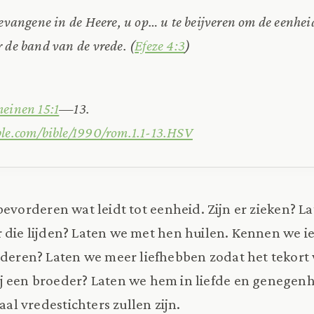
gevangene in de Heere, u op… u te beijveren om de eenhei
 de band van de vrede. (
Efeze 4:3
)
einen 15:1
—13.
ble.com/bible/1990/rom.1.1-13.HSV
bevorderen wat leidt tot eenheid. Zijn er zieken? L
er die lijden? Laten we met hen huilen. Kennen we 
nderen? Laten we meer liefhebben zodat het tekort
j een broeder? Laten we hem in liefde en genegen
maal vredestichters zullen zijn.