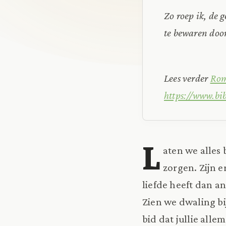
Zo roep ik, de 
te bewaren door
Lees verder
Rom
https://www.bi
L
aten we alles 
zorgen. Zijn 
liefde heeft dan a
Zien we dwaling bi
bid dat jullie alle