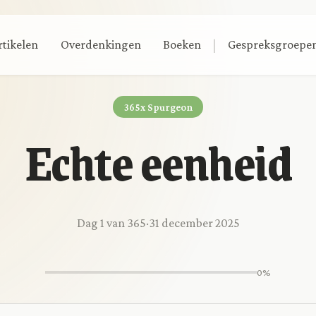
|
rtikelen
Overdenkingen
Boeken
Gespreksgroepe
365x Spurgeon
Echte eenheid
Dag 1 van 365
·
31 december 2025
0%