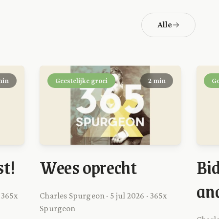
Alle
min
Geestelijke groei
2 min
Ge
st!
Wees oprecht
Bi
an
 365x
Charles Spurgeon · 5 jul 2026 · 365x
Spurgeon