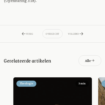
(
Openbaring 3:18
).
VORIG
OVERZICHT
VOLGEND
Gerelateerde artikelen
Alle
Theologie
5 min