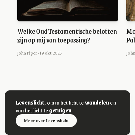
Welke Oud Testamentische beloften
Moe
zijn op mij van toepassing?
Pal
John Piper · 19 okt 2025
John
Levenslicht,
om in het licht te
wandelen
en
van het licht te
getuigen
Meer over Levenslicht