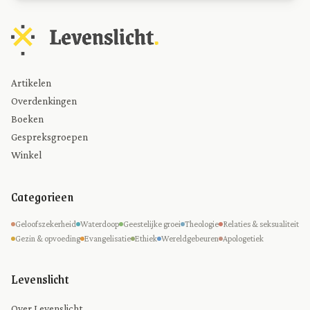
Artikelen
Overdenkingen
Boeken
Gespreksgroepen
Winkel
Categorieen
Geloofszekerheid
Waterdoop
Geestelijke groei
Theologie
Relaties & seksualiteit
Gezin & opvoeding
Evangelisatie
Ethiek
Wereldgebeuren
Apologetiek
Levenslicht
Over Levenslicht