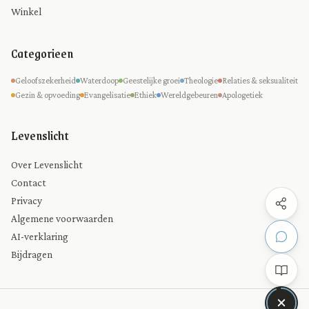
Winkel
Categorieen
Geloofszekerheid
Waterdoop
Geestelijke groei
Theologie
Relaties & seksualiteit
Gezin & opvoeding
Evangelisatie
Ethiek
Wereldgebeuren
Apologetiek
Levenslicht
Over Levenslicht
Contact
Privacy
Algemene voorwaarden
AI-verklaring
Bijdragen