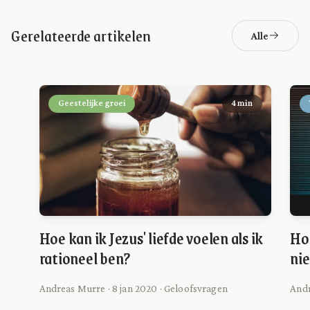
Gerelateerde artikelen
Alle
Geestelijke groei
4 min
Hoe kan ik Jezus' liefde voelen als ik
Hoe
rationeel ben?
ni
Andreas Murre · 8 jan 2020 · Geloofsvragen
Andr