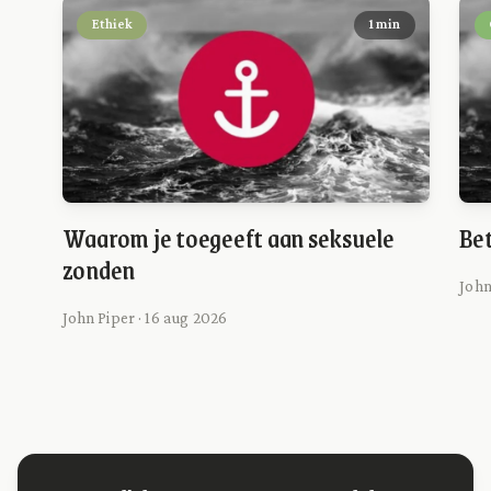
Ethiek
1 min
Waarom je toegeeft aan seksuele
Bet
zonden
John
John Piper · 16 aug 2026