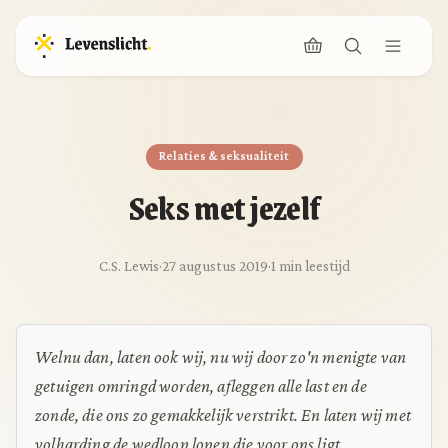
Relaties & seksualiteit
Seks met jezelf
C.S. Lewis
·
27 augustus 2019
·
1 min leestijd
Welnu dan, laten ook wij, nu wij door zo'n menigte van
getuigen omringd worden, afleggen alle last en de
zonde, die ons zo gemakkelijk verstrikt. En laten wij met
volharding de wedloop lopen die voor ons ligt.