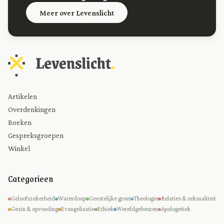
Meer over Levenslicht
Artikelen
Overdenkingen
Boeken
Gespreksgroepen
Winkel
Categorieen
Geloofszekerheid
Waterdoop
Geestelijke groei
Theologie
Relaties & seksualiteit
Gezin & opvoeding
Evangelisatie
Ethiek
Wereldgebeuren
Apologetiek