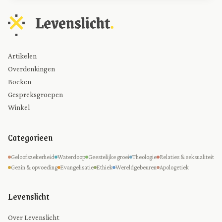
Artikelen
Overdenkingen
Boeken
Gespreksgroepen
Winkel
Categorieen
Geloofszekerheid
Waterdoop
Geestelijke groei
Theologie
Relaties & seksualiteit
Gezin & opvoeding
Evangelisatie
Ethiek
Wereldgebeuren
Apologetiek
Levenslicht
Over Levenslicht