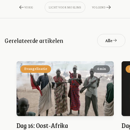
VORIG
LICHT VOOR MOSLIMS
VOLGEND
Gerelateerde artikelen
Alle
Evangelisatie
4 min
Dag 16: Oost-Afrika
Dag