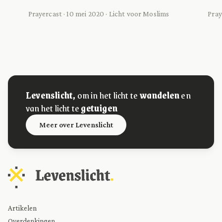
Prayercast · 10 mei 2020 · Licht voor Moslims
Pray
Levenslicht,
om in het licht te
wandelen
en
van het licht te
getuigen
Meer over Levenslicht
Artikelen
Overdenkingen