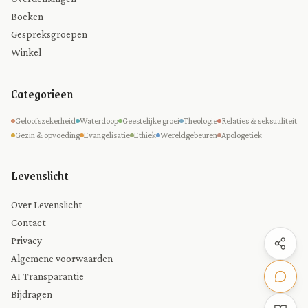
Boeken
Gespreksgroepen
Winkel
Categorieen
Geloofszekerheid
Waterdoop
Geestelijke groei
Theologie
Relaties & seksualiteit
Gezin & opvoeding
Evangelisatie
Ethiek
Wereldgebeuren
Apologetiek
Levenslicht
Over Levenslicht
Contact
Privacy
Algemene voorwaarden
AI Transparantie
Bijdragen