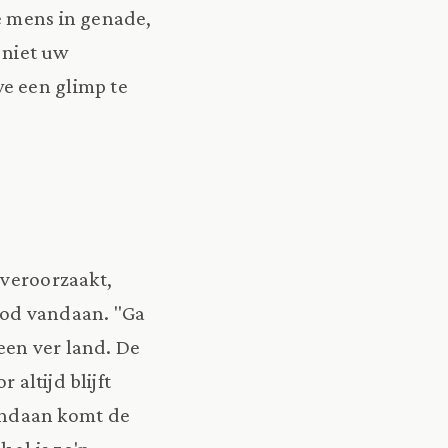
de mens in genade,
 niet uw
we een glimp te
 veroorzaakt,
 God vandaan. "Ga
een ver land. De
altijd blijft
andaan komt de