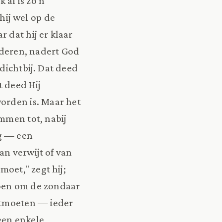
al is zo'n
ij wel op de
 dat hij er klaar
naderen, nadert God
 dichtbij. Dat deed
t deed Hij
worden is. Maar het
immen tot, nabij
ng — een
an verwijt of van
moet," zegt hij;
doen om de zondaar
ontmoeten — ieder
geen enkele