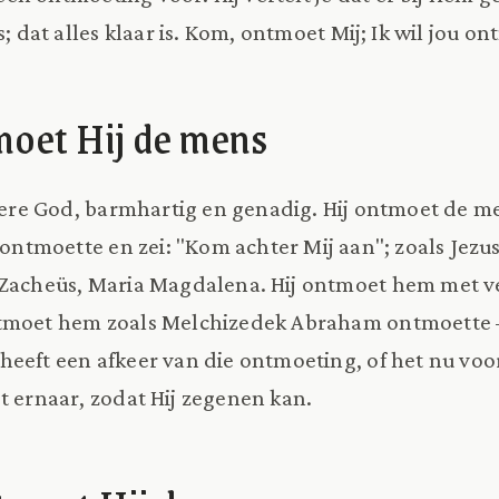
s; dat alles klaar is. Kom, ontmoet Mij; Ik wil jou o
moet Hij de mens
Heere God, barmhartig en genadig. Hij ontmoet de me
 ontmoette en zei: "Kom achter Mij aan"; zoals Jezu
 Zacheüs, Maria Magdalena. Hij ontmoet hem met v
ntmoet hem zoals Melchizedek Abraham ontmoette
eeft een afkeer van die ontmoeting, of het nu voor
t ernaar, zodat Hij zegenen kan.