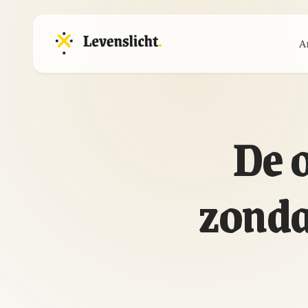
A
De 
zonda