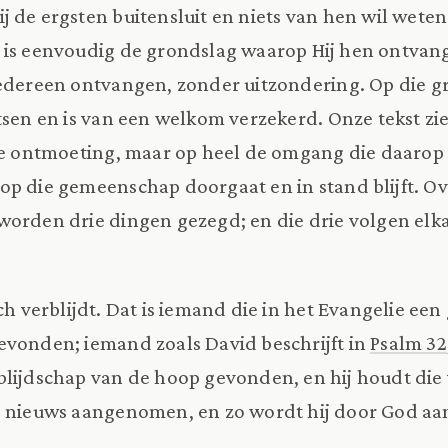
j de ergsten buitensluit en niets van hen wil weten
 is eenvoudig de grondslag waarop Hij hen ontvang
 iedereen ontvangen, zonder uitzondering. Op die 
tsen en is van een welkom verzekerd. Onze tekst zie
te ontmoeting, maar op heel de omgang die daarop vo
op die gemeenschap doorgaat en in stand blijft. 
orden drie dingen gezegd; en die drie volgen elk
ch verblijdt. Dat is iemand die in het Evangelie een 
evonden; iemand zoals David beschrijft in
Psalm 32
 blijdschap van de hoop gevonden, en hij houdt die v
de nieuws aangenomen, en zo wordt hij door God 