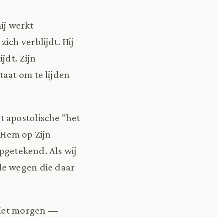
hij werkt
ich verblijdt. Hij
jdt. Zijn
aat om te lijden
t apostolische "het
 Hem op Zijn
opgetekend. Als wij
le wegen die daar
 niet morgen —