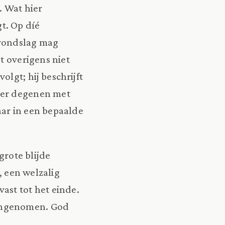
. Wat hier
t. Op díé
grondslag mag
t overigens niet
lgt; hij beschrijft
Over degenen met
aar in een bepaalde
grote blijde
, een welzalig
ast tot het einde.
aangenomen. God