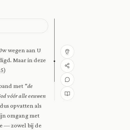
p Uw wegen aan U
digd. Maar in deze
:5
)
erband met
"de
God vóór alle eeuwen
dus opvatten als
Zijn omgang met
e — zowel bij de