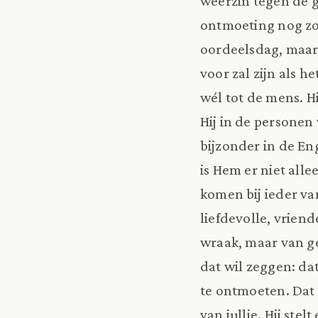
weerzin tegen de g
ontmoeting nog zo
oordeelsdag, maar 
voor zal zijn als 
wél tot de mens. Hi
Hij in de personen
bijzonder in de En
is Hem er niet all
komen bij ieder va
liefdevolle, vrien
wraak, maar van gen
dat wil zeggen: d
te ontmoeten. Dat 
van jullie. Hij ste