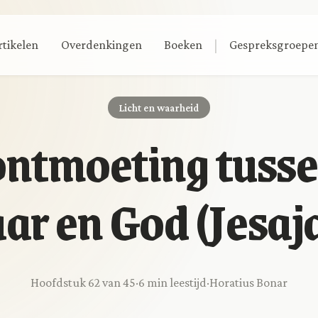
|
rtikelen
Overdenkingen
Boeken
Gespreksgroepe
Licht en waarheid
ontmoeting tusse
ar en God (Jesaja
Hoofdstuk 62 van 45
·
6 min leestijd
·
Horatius Bonar