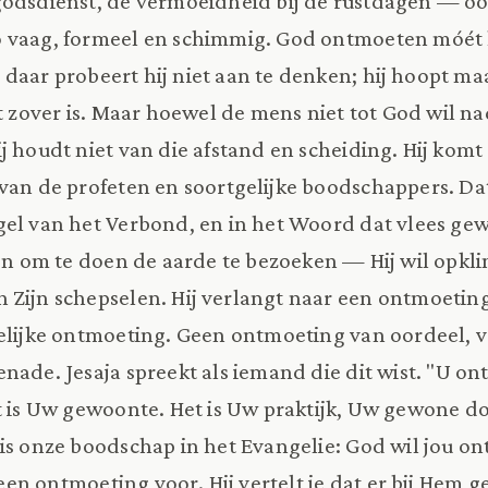
odsdienst, de vermoeidheid bij de rustdagen — ook 
 vaag, formeel en schimmig. God ontmoeten móét h
daar probeert hij niet aan te denken; hij hoopt maar
het zover is. Maar hoewel de mens niet tot God wil 
j houdt niet van die afstand en scheiding. Hij komt
 van de profeten en soortgelijke boodschappers. Da
gel van het Verbond, en in het Woord dat vlees ge
een om te doen de aarde te bezoeken — Hij wil opkl
n Zijn schepselen. Hij verlangt naar een ontmoeti
delijke ontmoeting. Geen ontmoeting van oordeel, v
ade. Jesaja spreekt als iemand die dit wist. "U ont
at is Uw gewoonte. Het is Uw praktijk, Uw gewone 
is onze boodschap in het Evangelie: God wil jou 
lt een ontmoeting voor. Hij vertelt je dat er bij Hem 