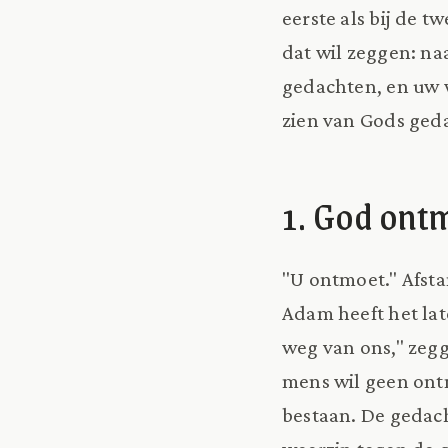
eerste als bij de 
dat wil zeggen: naa
gedachten, en uw w
zien van Gods ged
1. God ont
"U ontmoet." Afsta
Adam heeft het lat
weg van ons," zegg
mens wil geen ontmo
bestaan. De geda