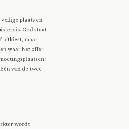
 veilige plaats en
isternis. God staat
f uitkiest, maar
 en waar het offer
ntmoetingsplaatsen:
j? Eén van de twee
erkter wordt