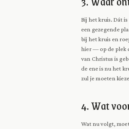
3. Waar on
Bij het kruis. Dát 
een gezegende plaa
bij het kruis en roe
hier — op de plek 
van Christus is ge
de ene is nu het kr
zul je moeten kiez
4. Wat voo
Wat nu volgt, moet