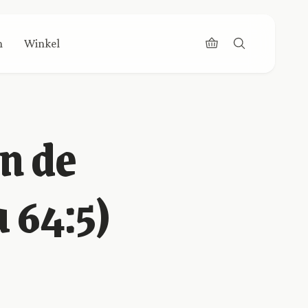
n
Winkel
n de
 64:5)